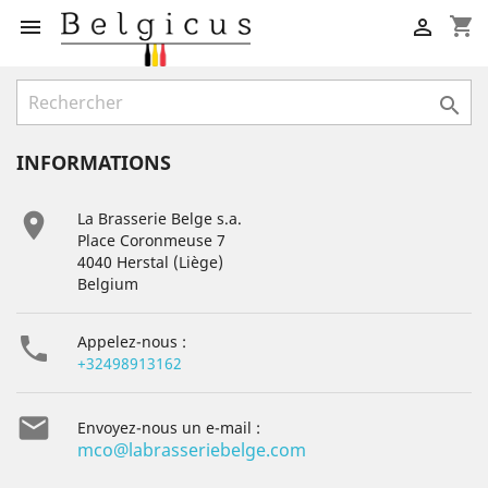
shopping_cart



INFORMATIONS

La Brasserie Belge s.a.
Place Coronmeuse 7
4040 Herstal (Liège)
Belgium

Appelez-nous :
+32498913162

Envoyez-nous un e-mail :
mco@labrasseriebelge.com