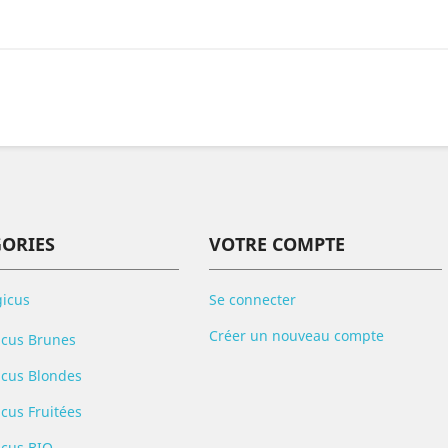
GORIES
VOTRE COMPTE
gicus
Se connecter
Créer un nouveau compte
icus Brunes
icus Blondes
icus Fruitées
icus BIO