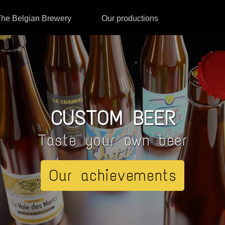
he Belgian Brewery
Our productions
CUSTOM BEER
Taste your own beer
Our achievements